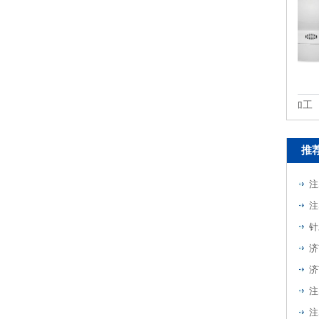
摄像头注塑模具加工
推
注
注
针
注
注