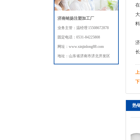
在
大
济南铭扬注塑加工厂
料
业务主管：温经理 15508672878
固定电话：0531-84225808
济
网址：www.xinjinlong88.com
长
地址：山东省济南市济北开发区
上
下
热