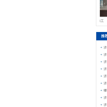
工业用品注塑加工
推
济
济
济
济
济
哪
济