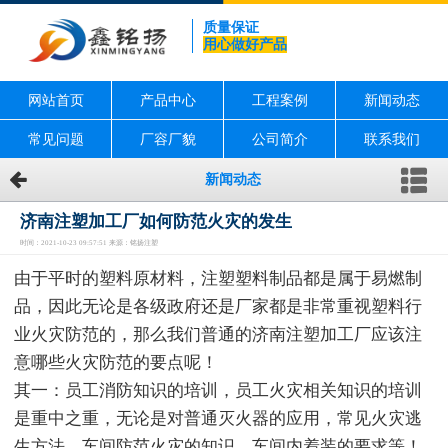
质量保证
用心做好产品
网站首页
产品中心
工程案例
新闻动态
常见问题
厂容厂貌
公司简介
联系我们
新闻动态
济南注塑加工厂如何防范火灾的发生
时间：2021-10-23 09:57:51 来源：铭扬注塑
由于平时的塑料原材料，注塑塑料制品都是属于易燃制
品，因此无论是各级政府还是厂家都是非常重视塑料行
业火灾防范的，那么我们普通的济南注塑加工厂应该注
意哪些火灾防范的要点呢！
其一：员工消防知识的培训，员工火灾相关知识的培训
是重中之重，无论是对普通灭火器的应用，常见火灾逃
生方法、车间防范火灾的知识、车间内着装的要求等！