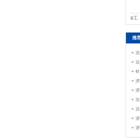
摄像头注塑模具加工
推
注
注
针
注
注
济
济