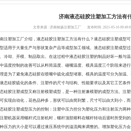
济南液态硅胶注塑加工方法有
文章来源 : 济南铭扬注塑加工厂
发布时间 :2021-05-16 09:49:0
南注塑加工厂介绍，液态硅胶注塑加工方法有什么？液态硅胶注塑成型可
型适用于大量生产与形状复杂产品等成型加工领域。液态硅胶注塑成型过
、冷却、开模、制品取出。在这过程中液态硅胶注塑的制品好坏一般与温
中温度控制的改善可以从料筒温度、碰嘴温度、模具温度三个阶段来进行
理是为了避免液态硅胶在喷嘴中硫化成型堵塞。模具的温度可分为加温、
液态硅胶硫化的条件、注塑件的尺寸与结构、性能要求以及其它工艺条件
态硅胶注塑成型又称注射模塑成型，是一种注射兼模塑的成型方法。注塑
可实现自动化，花色品种多，形状可以由简到繁，尺寸可以由大到小，
态硅胶注塑成型压力的控制：注塑中压力控分为塑化压力和注射压力两种
注塑机器采用螺杆式注射机时，螺杆顶部熔料在螺杆转动后退时所受到的
种压力的大小是可以通过液压系统中的溢流阀来调整的。增加塑化压力会