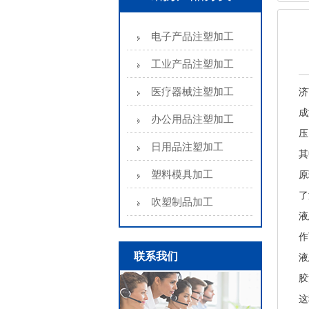
电子产品注塑加工
工业产品注塑加工
医疗器械注塑加工
济
成
办公用品注塑加工
压
日用品注塑加工
其
塑料模具加工
原
了
吹塑制品加工
液
作
联系我们
液
胶
这