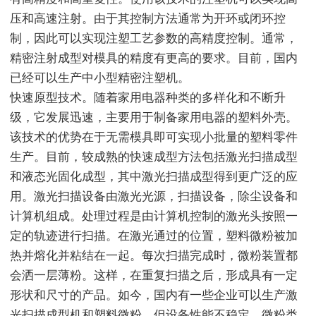
压和高速注射。由于其控制方法通常为开环或闭环控
制，因此可以实现注塑工艺参数的高精度控制。通常，
精密注射成型对模具的精度有更高的要求。目前，国内
已经可以生产中小型精密注塑机。
快速原型技术。随着家用电器种类的多样化和不断升
级，它发展迅速，主要用于制备家用电器的塑料外壳。
该技术的优势在于无需模具即可实现小批量的塑料零件
生产。目前，较成熟的快速成型方法包括激光扫描成型
和液态光固化成型，其中激光扫描成型得到更广泛的应
用。激光扫描设备由激光光源，扫描设备，除尘设备和
计算机组成。处理过程是由计算机控制的激光头按照一
定的轨迹进行扫描。在激光通过的位置，塑料微粉被加
热并熔化并粘结在一起。每次扫描完成时，微粉装置都
会洒一层薄粉。这样，在重复扫描之后，形成具有一定
形状和尺寸的产品。如今，国内有一些企业可以生产激
光扫描成型机和塑料微粉，但设备性能不稳定，微粉类