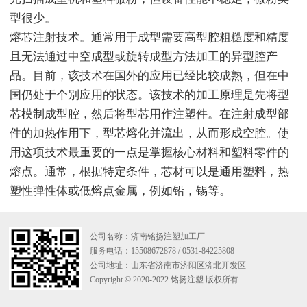
型很少。
熔芯注射技术。通常用于成型需要高型腔粗糙度和精度
且无法通过中空成型或旋转成型方法加工的异型腔产
品。目前，该技术在国外的应用已经比较成熟，但在中
国仍处于个别应用的状态。该技术的加工原理是先将型
芯模制成型腔，然后将型芯用作注塑件。在注射成型部
件的加热作用下，型芯熔化并流出，从而形成空腔。使
用这项技术最重要的一点是掌握核心材料和塑料零件的
熔点。通常，根据特定条件，芯材可以是通用塑料，热
塑性弹性体或低熔点金属，例如铅，锡等。
公司名称：济南铭扬注塑加工厂
服务电话：15508672878 / 0531-84225808
公司地址：山东省济南市济阳区济北开发区
Copyright © 2020-2022 铭扬注塑 版权所有