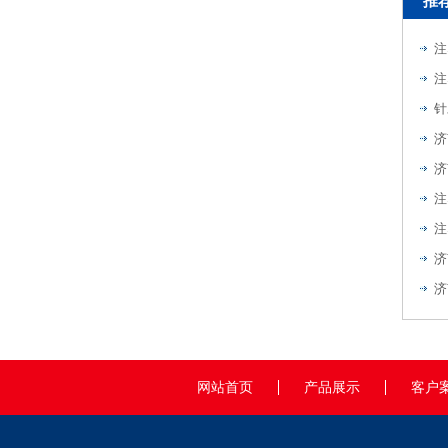
推
注
注
针
注
注
济
济
网站首页
产品展示
客户