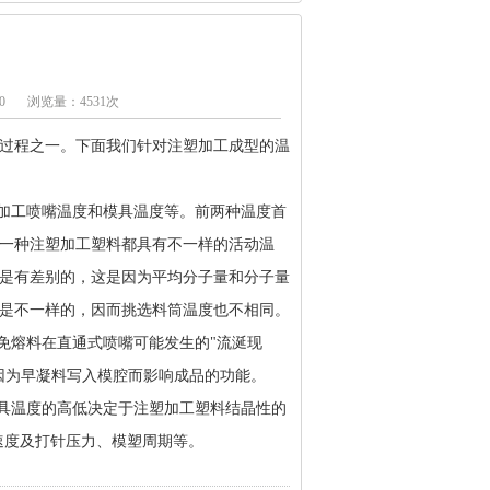
0
浏览量：4531次
过程之一。下面我们针对注塑加工成型的温
塑加工喷嘴温度和模具温度等。前两种温度首
一种注塑加工塑料都具有不一样的活动温
是有差别的，这是因为平均分子量和分子量
是不一样的，因而挑选料筒温度也不相同。
免熔料在直通式喷嘴可能发生的"流涎现
因为早凝料写入模腔而影响成品的功能。
模具温度的高低决定于注塑加工塑料结晶性的
速度及打针压力、模塑周期等。