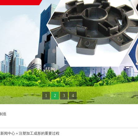
1
2
3
4
制造
 新闻中心 » 注塑加工成形的重要过程