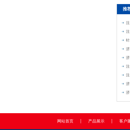
推
注
注
针
注
注
济
济
网站首页
产品展示
客户