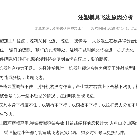
注塑模具飞边原因分析
文章来源 : 济南铭扬注塑加工厂
发布时间 :2020-07-14 15:17:2
塑加工厂提醒，溢料又称飞边、 溢边、 披锋等， 大多发生在模具得分合位
位、 镶件的缝隙、 顶杆的孔隙等处。溢料不及时解决将会进一步扩大化
件缝隙和 顶杆孔隙的溢料还会使制品卡在模上，影响脱模。
.机器的合模力不足。 选择注塑机时， 机器的额定合模力须高于注射成型
将造成胀模，出现飞边。
.合模装置调节不佳，肘杆机构没有伸直，产生或左右或上下合模不均衡，
被合紧而另一边不密贴的情况，注射时将出现飞边。
.模具本身平行度不佳，或装得不平行，或模板不平行，或拉杆受力分布不
生飞边。
.止回环磨损严重;弹簧喷嘴弹簧失效;料筒或螺杆的磨损过大;入料口冷却系
，缓冲垫过小等都可能造成飞边反复出现，须及时维修或更换配件。