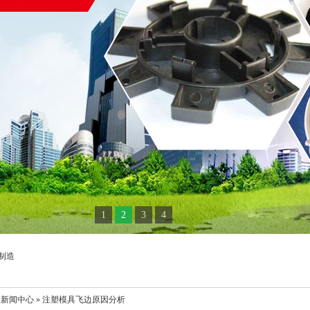
1
2
3
4
制造
 新闻中心 » 注塑模具飞边原因分析