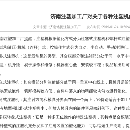
济南注塑加工厂对关于各种注塑
文章来源 : 济南铭扬注塑加工厂
发布时间 :2019-01-24 10:50:4
南注塑加工厂提醒，注塑机根据塑化方式分为柱塞式注塑机和螺杆式注塑
式和液压-机械（连杆）式；按操作方式分为自动、半自动、手动注
.卧式注塑机：这是最常见的类型。其合模部分和注射部分处于同一水平
是：机身矮，易于操作和维修；机器重心低，安装较平稳；制品顶出后可
作。
.立式注塑机：其合模部分和注射部分处于同一垂直中心线上，且模具是
易安放嵌件，装卸模具较方便，自料斗落入的物料能较均匀地进行塑化。
.角式注塑机：其注射方向和模具分界面在同一个面上，它特别适合于加
占地面积比卧式注塑机小，但放入模具内的嵌件容易倾斜落下。这种
.多模转盘式注塑机：它是一种多工位操作的特殊注塑机，其特点是合模
种型式的注塑机充分发挥了注射装置的塑化能力，可以缩短生产周期，提