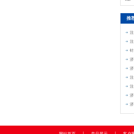
推
注
注
针
注
注
济
济
网站首页
产品展示
客户