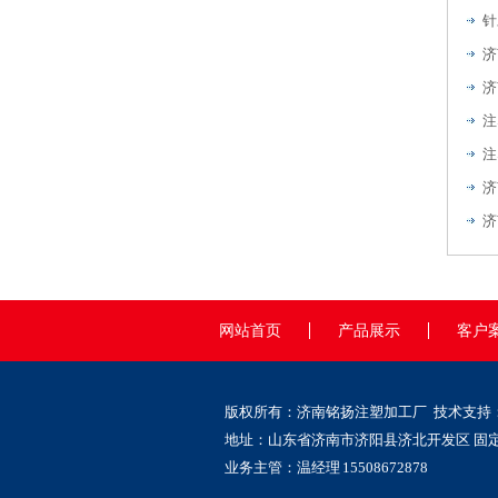
针
注
注
济
济
网站首页
产品展示
客户
版权所有：济南铭扬注塑加工厂 技术支持
地址：山东省济南市济阳县济北开发区 固定电话：
业务主管：温经理 15508672878