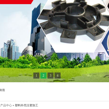
1
2
3
4
制造
»
产品中心
» 塑料外壳注塑加工