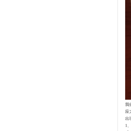
我
应
出
1