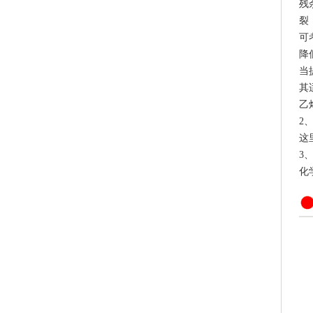
残
裂
可
降
当
其
乙
2
这
3
化