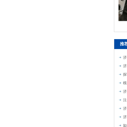
模具加工
推
济
济
探
模
注
济
如