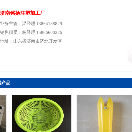
济南铭扬注塑加工厂
业务主管：温经理 13864188829
销售职员：杨经理 15866600276
地址：山东省济南市济北开发区
销产品