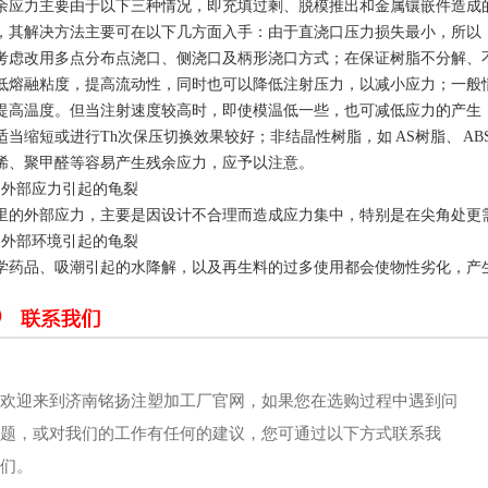
余应力主要由于以下三种情况，即充填过剩、脱模推出和金属镶嵌件造成
，其解决方法主要可在以下几方面入手：由于直浇口压力损失最小，所以
考虑改用多点分布点浇口、侧浇口及柄形浇口方式；在保证树脂不分解、
低熔融粘度，提高流动性，同时也可以降低注射压力，以减小应力；一般
提高温度。但当注射速度较高时，即使模温低一些，也可减低应力的产生
适当缩短或进行Th次保压切换效果较好；非结晶性树脂，如 AS树脂、 AB
烯、聚甲醛等容易产生残余应力，应予以注意。
、外部应力引起的龟裂
里的外部应力，主要是因设计不合理而造成应力集中，特别是在尖角处更
、外部环境引起的龟裂
学药品、吸潮引起的水降解，以及再生料的过多使用都会使物性劣化，产
欢迎来到济南铭扬注塑加工厂官网，如果您在选购过程中遇到问
题，或对我们的工作有任何的建议，您可通过以下方式联系我
们。