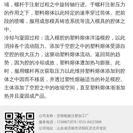
域，螺杆于注射过程之中旋转轴行进。于螺杆注射压力
的作用之下，塑料熔体以此特定的速率穿过筒体。把前
段的喷嘴，服用成形模具铸造系统等流入模具的腔体之
中。
冷却与凝固过程：流入模腔的塑料熔体洋溢模腔，以此
消掉各个流动阻力。添加于空腔之中的塑料熔体受源自
空腔的很大压力，这驱动塑料熔体流动。返回筒的趋
势，因为腔的冷却成效，塑料熔体遭加热与膨胀。此
时，服用螺杆再次获取压力以此维持塑料熔体添加到腔
体之中因而不移居，并透过塑性熔融适当的补足模腔。
主体添加了空腔之中的收缩空间，直至塑料熔体渐渐加
热并且凝固成产品。
公司名称：济南铭扬注塑加工厂
服务电话：15508672878 / 0531-84225808
公司地址：山东省济南市济阳区济北开发区