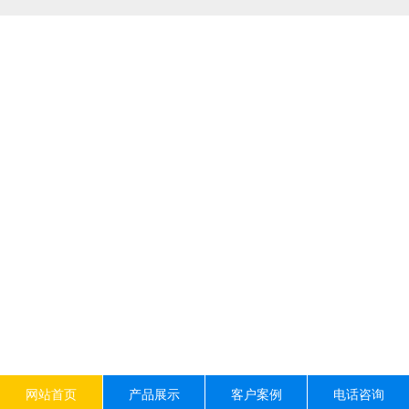
网站首页
产品展示
客户案例
电话咨询